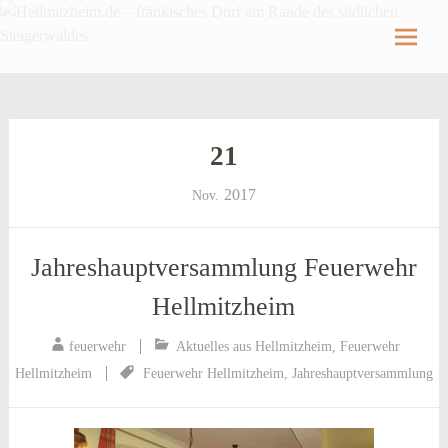
Hellmitzheim.de
Hellmitzheim.de – fränkisches Dorf am Rande
des südlichen Steigerwaldes
Skip
to
content
21
2017
Nov.
Jahreshauptversammlung Feuerwehr
Hellmitzheim
feuerwehr
Aktuelles aus Hellmitzheim
,
Feuerwehr
Hellmitzheim
Feuerwehr Hellmitzheim
,
Jahreshauptversammlung