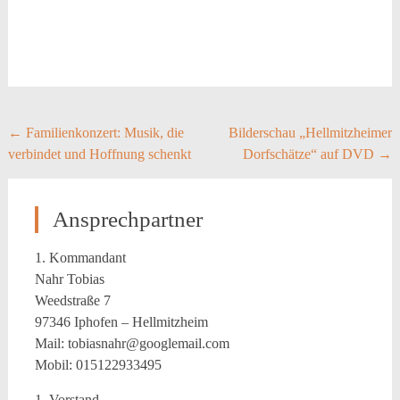
Post
←
Familienkonzert: Musik, die
Bilderschau „Hellmitzheimer
verbindet und Hoffnung schenkt
Dorfschätze“ auf DVD
→
navigation
Ansprechpartner
1. Kommandant
Nahr Tobias
Weedstraße 7
97346 Iphofen – Hellmitzheim
Mail: tobiasnahr@googlemail.com
Mobil: 015122933495
1. Vorstand