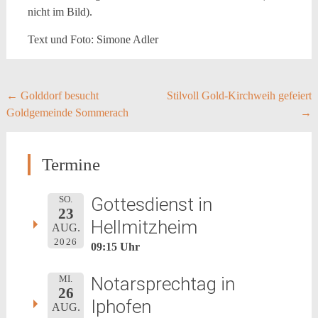
nicht im Bild).
Text und Foto: Simone Adler
Post
←
Golddorf besucht
Stilvoll Gold-Kirchweih gefeiert
Goldgemeinde Sommerach
→
navigation
Termine
Gottesdienst in
SO.
23
Hellmitzheim
AUG.
2026
09:15 Uhr
Notarsprechtag in
MI.
26
Iphofen
AUG.